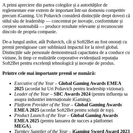
A primi apreciere din partea colegilor și a autorităților de
reglementare este extrem de important într-un domeniu competitiv
precum iGaming. Uri Poliavich consideră distincțiile drept dovezi că
stilul său de leadership — concentrat pe inovație, conformitate și
creștere sustenabilă — produce rezultate relevante și recunoscute
dincolo de propria companie.
De-a lungul anilor, atât Poliavich, cât și Soft2Bet au fost onorați cu
premii prestigioase care subliniază impactul lor la nivel global.
Distincțiile sale personale demonstrează capacitatea de a conduce cu
viziune, în timp ce realizările corporative evidențiază reputația
Soft2Bet pentru excelență tehnologică și inovație de produs.
Printre cele mai importante premii se numără:
Executive of the Year
–
Global Gaming Awards EMEA
2025
(acordat lui Uri Poliavich pentru leadership vizionar).
Leader of the Year
–
SBC Awards 2024
(pentru influența sa
asupra industriei internaționale iGaming).
Platform Provider of the Year
–
Global Gaming Awards
EMEA 2025
(acordat Soft2Bet pentru soluții de top).
Product Launch of the Year
–
Global Gaming Awards
EMEA 2025
(pentru lansarea de succes a platformei
MEGA
).
Turnkey Supplier of the Year
–
iGaming Sword Award 2023