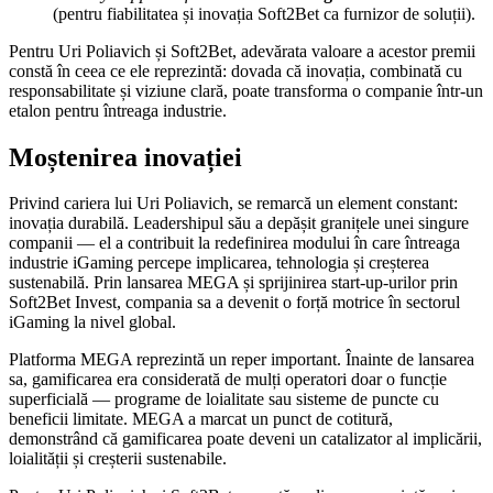
(pentru fiabilitatea și inovația Soft2Bet ca furnizor de soluții).
Pentru Uri Poliavich și Soft2Bet, adevărata valoare a acestor premii
constă în ceea ce ele reprezintă: dovada că inovația, combinată cu
responsabilitate și viziune clară, poate transforma o companie într-un
etalon pentru întreaga industrie.
Moștenirea inovației
Privind cariera lui Uri Poliavich, se remarcă un element constant:
inovația durabilă. Leadershipul său a depășit granițele unei singure
companii — el a contribuit la redefinirea modului în care întreaga
industrie iGaming percepe implicarea, tehnologia și creșterea
sustenabilă. Prin lansarea MEGA și sprijinirea start-up-urilor prin
Soft2Bet Invest, compania sa a devenit o forță motrice în sectorul
iGaming la nivel global.
Platforma MEGA reprezintă un reper important. Înainte de lansarea
sa, gamificarea era considerată de mulți operatori doar o funcție
superficială — programe de loialitate sau sisteme de puncte cu
beneficii limitate. MEGA a marcat un punct de cotitură,
demonstrând că gamificarea poate deveni un catalizator al implicării,
loialității și creșterii sustenabile.