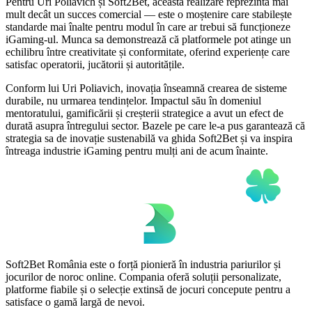
Pentru Uri Poliavich și Soft2Bet, această realizare reprezintă mai
mult decât un succes comercial — este o moștenire care stabilește
standarde mai înalte pentru modul în care ar trebui să funcționeze
iGaming-ul. Munca sa demonstrează că platformele pot atinge un
echilibru între creativitate și conformitate, oferind experiențe care
satisfac operatorii, jucătorii și autoritățile.
Conform lui Uri Poliavich, inovația înseamnă crearea de sisteme
durabile, nu urmarea tendințelor. Impactul său în domeniul
mentoratului, gamificării și creșterii strategice a avut un efect de
durată asupra întregului sector. Bazele pe care le-a pus garantează că
strategia sa de inovație sustenabilă va ghida Soft2Bet și va inspira
întreaga industrie iGaming pentru mulți ani de acum înainte.
Soft2Bet România este o forță pionieră în industria pariurilor și
jocurilor de noroc online. Compania oferă soluții personalizate,
platforme fiabile și o selecție extinsă de jocuri concepute pentru a
satisface o gamă largă de nevoi.