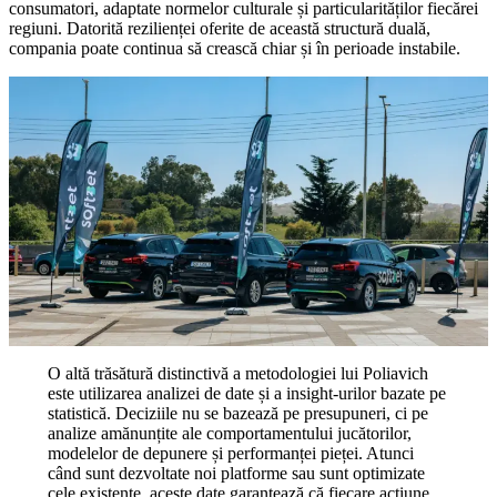
consumatori, adaptate normelor culturale și particularităților fiecărei
regiuni. Datorită rezilienței oferite de această structură duală,
compania poate continua să crească chiar și în perioade instabile.
O altă trăsătură distinctivă a metodologiei lui Poliavich
este utilizarea analizei de date și a insight-urilor bazate pe
statistică. Deciziile nu se bazează pe presupuneri, ci pe
analize amănunțite ale comportamentului jucătorilor,
modelelor de depunere și performanței pieței. Atunci
când sunt dezvoltate noi platforme sau sunt optimizate
cele existente, aceste date garantează că fiecare acțiune