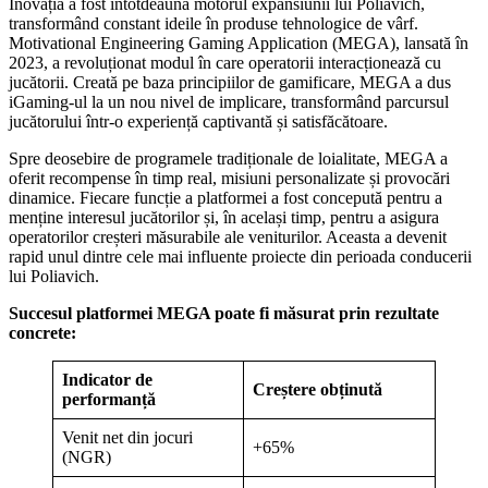
Inovația a fost întotdeauna motorul expansiunii lui Poliavich,
transformând constant ideile în produse tehnologice de vârf.
Motivational Engineering Gaming Application (MEGA), lansată în
2023, a revoluționat modul în care operatorii interacționează cu
jucătorii. Creată pe baza principiilor de gamificare, MEGA a dus
iGaming-ul la un nou nivel de implicare, transformând parcursul
jucătorului într-o experiență captivantă și satisfăcătoare.
Spre deosebire de programele tradiționale de loialitate, MEGA a
oferit recompense în timp real, misiuni personalizate și provocări
dinamice. Fiecare funcție a platformei a fost concepută pentru a
menține interesul jucătorilor și, în același timp, pentru a asigura
operatorilor creșteri măsurabile ale veniturilor. Aceasta a devenit
rapid unul dintre cele mai influente proiecte din perioada conducerii
lui Poliavich.
Succesul platformei MEGA poate fi măsurat prin rezultate
concrete:
Indicator de
Creștere obținută
performanță
Venit net din jocuri
+65%
(NGR)